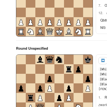
7.
O
12.
Qb8
Nf3
Round Unspecified
[Whi
[Whi
[Bla
[Bla
[FEN
1.
R
zwart