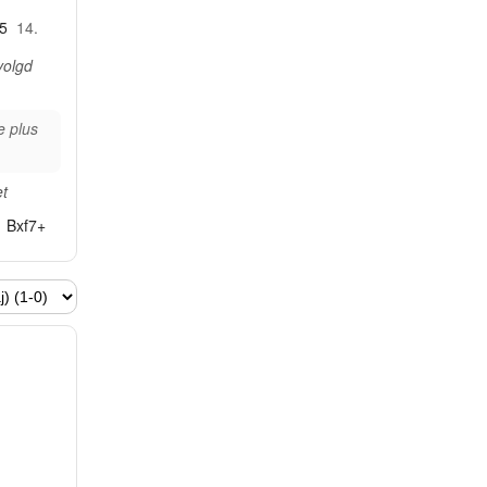
5
14.
volgd
e plus
et
Bxf7+
el voor
na Tb7
Qe8+