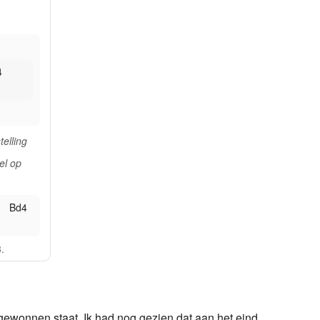
4
telling
el op
Bd4
.
Bb7
 gewonnen staat. Ik had nog gezien dat aan het eind