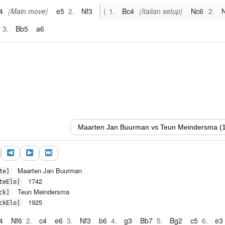
4
Main move
e5
2.
Nf3
1.
Bc4
Italian setup
Nc6
2.
3.
Bb5
a6
Maarten Jan Buurman
te]
1742
teElo]
Teun Meindersma
ck]
1925
ckElo]
4
Nf6
2.
c4
e6
3.
Nf3
b6
4.
g3
Bb7
5.
Bg2
c5
6.
e3