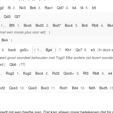
g2
f5
2.
Nc3
Be6
3.
Rac1
Qd7
4.
b4
f4
5.
b5
.
Qd3
Qf7
1...
Bf5
1.
Bxc6
Bxd3
2.
Bxd7
Bxc4
3.
Bc6
Rb8
4.
Be
met een mooie plus voor wit
Be4
6.
bxc6
gxf2+
1...
Bg4
7.
Kh1
Qc7
8.
e3
In deze s
wart groot voordeel behouden met Txg2! Elke andere zet levert voorde
it.
Qb6
??
..
Rxg2
1.
Kxg2
Bxc4
2.
Rxf2
Qxc6+
3.
Rf3
Rb8
4.
e4
xf2
Qxe3
10.
Qxe3
Bxe3
11.
Rcd1
Bd4
12.
Nd5
Bxd5
13
5+
Kh8
14.
c7
.
Rb1
Rc8
2.
Rb7
Rf6
3.
Rxf6
gxf6
4.
c7
Rc8
15.
iedt mij een biertje aan. Dat kan alleen maar betekenen dat hij