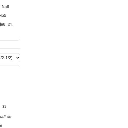
Na6
Nb5
Ne8
21.
0 35
oudt de
se