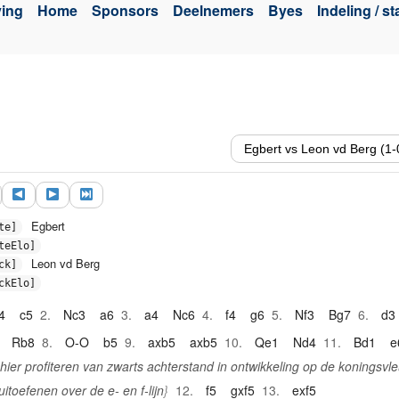
ving
Home
Sponsors
Deelnemers
Byes
Indeling / s
Egbert
te]
teElo]
Leon vd Berg
ck]
ckElo]
4
c5
2.
Nc3
a6
3.
a4
Nc6
4.
f4
g6
5.
Nf3
Bg7
6.
d3
Rb8
8.
O-O
b5
9.
axb5
axb5
10.
Qe1
Nd4
11.
Bd1
e
 hier profiteren van zwarts achterstand in ontwikkeling op de koningsvle
uitoefenen over de e- en f-lijn
12.
f5
gxf5
13.
exf5