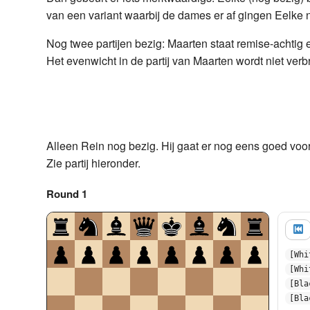
??
van een variant waarbij de dames er af gingen Eelke n
19.
Nog twee partijen bezig: Maarten staat remise-achtig 
En o
Het evenwicht in de partij van Maarten wordt niet verb
Alleen Rein nog bezig. Hij gaat er nog eens goed voor 
Zie partij hieronder.
Round 1
[Whi
[Whi
[Bla
[Bla