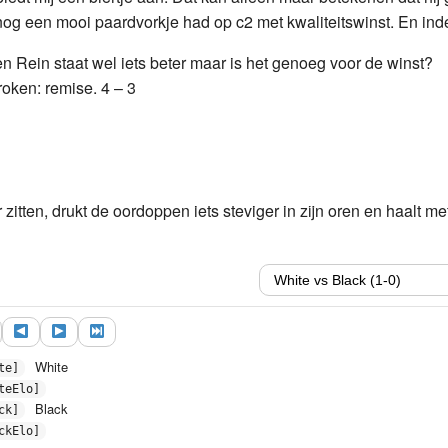
Rxc7
16.
Rf8+
1.
Bf3
Kh7
17.
Be4
Rxc4
18.
Re8
og een mooi paardvorkje had op c2 met kwaliteitswinst. En inde
Bd3
Rc3
20.
Bb1
d5
?
1...
Rf3
!
21.
Rxe5
d4
2
en Rein staat wel iets beter maar is het genoeg voor de winst?
pgegeven....
roken: remise. 4 – 3
zitten, drukt de oordoppen iets steviger in zijn oren en haalt me
White
te]
teElo]
Black
ck]
ckElo]