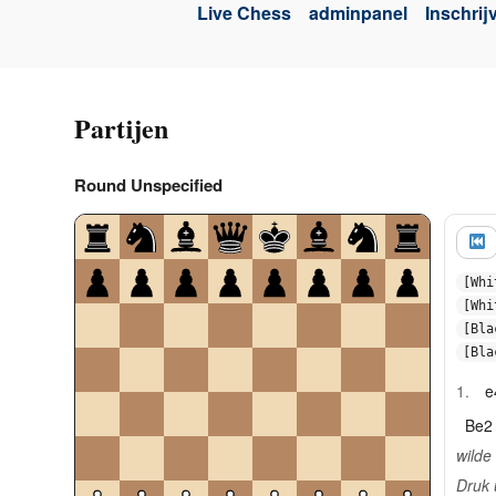
Live Chess
adminpanel
Inschrij
Partijen
Round Unspecified
[Whi
[Whi
[Bla
[Bla
1.
e
Be2
wilde
Druk 