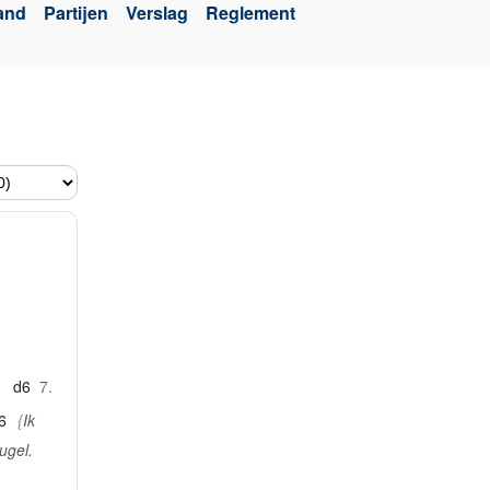
tand
Partijen
Verslag
Reglement
d6
7.
6
Ik
ugel.