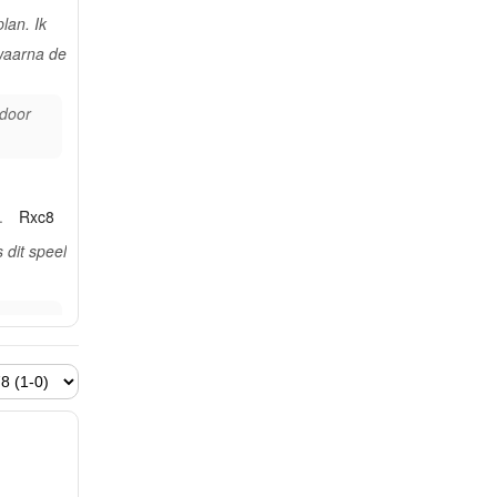
plan. Ik
 waarna de
 door
.
Rxc8
s dit speel
t een
tief.
9.
it op