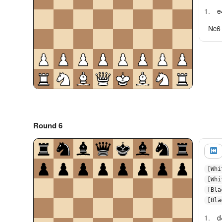
1.
e
Nc6
Round 6
[Whi
[Whi
[Bla
[Bla
1.
d