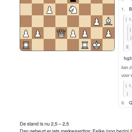
1.
B
1
2.
fxg3
kan z
voor w
1.
9.
Q
Bxd
1
De stand is nu 2,5 – 2,5
Dan gebeurt er iets merkwaardigs: Eelke (nog bezig) b