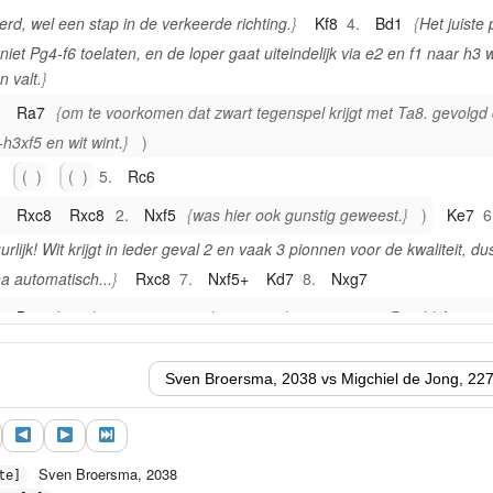
erd, wel een stap in de verkeerde richting.
Kf8
4.
Bd1
Het juiste 
niet Pg4-f6 toelaten, en de loper gaat uiteindelijk via e2 en f1 naar h3
n valt.
.
Ra7
om te voorkomen dat zwart tegenspel krijgt met Ta8. gevolgd
-h3xf5 en wit wint.
5.
Rc6
.
Rxc8
Rxc8
2.
Nxf5
was hier ook gunstig geweest.
Ke7
6
urlijk! Wit krijgt in ieder geval 2 en vaak 3 pionnen voor de kwaliteit, du
jna automatisch...
Rxc8
7.
Nxf5+
Kd7
8.
Nxg7
.
Bc2
was beter geweest - de g7-pion loopt niet weg. Dan blijft zwar
k passiever in vergelijking met de partij.
Ke7
Wit heeft 3 pionnen voor de kwal, maar de zwarte toren is te ac
Rxf4
En remise. Zwart parkeert de toren op de 3e rij waarna wit noo
ige manier b3-b4 kan spelen.
Sven Broersma, 2038
te]