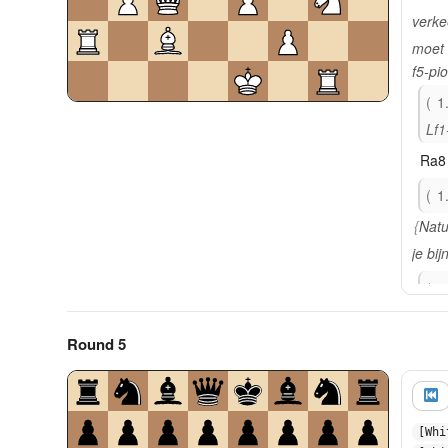
verke
moet 
f5-pio
1
Lf1
Ra8
1
Natu
je bi
1
stu
Round 5
Bf3
gunst
[Whi