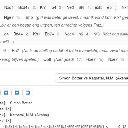
.
Nxd4
Bxd4+
2.
Kh1
b4
3.
Ne2
Bf6
4.
exf5
e5
Nxf
Nge7
15.
Bh5
g4! was beter geweest, maar ik vond Ld4, Kh1 ge
Lb7 er een beetje eng uitzien, ten onrechte volgens Fritz.
.
g4
Bd4+
2.
Kh1
Bb7+
3.
Nce4
h6
4.
Nf3
Met een dikk
r wit
16.
Ra7
Nu is de stelling na h6 of b4 in evenwicht, maar zwart mo
eurig blijven spelen.
Qb6
Niet goed
17.
Rxe7
!!
Nxe7
18.
7
Na Kh8 volgt Pxh7
..
Kh8
1.
Nxh7
Rxf7
2.
Rxf7
Nf5
3.
Ng5
Met groot voorde
Rxf7
1.
Nxf7
Rb7
2.
Nh6+
Kh8
Nf5
De laatste fout, 
Simon Botter
te]
wart nog even spelen..
20.
Rxf5
!!
Bd4+
21.
Kh1
exf5
22.
teElo]
23.
Qf7+
Kh6
24.
Qxh7#
Katpatal, N.M. (Akshaj)
ck]
ckElo]
]
r1b3k1/b1q2pp1/p1pp2rp/4p3/2P1N3/6PB/PP1QPP1P/R4RK1 w - - 0 18