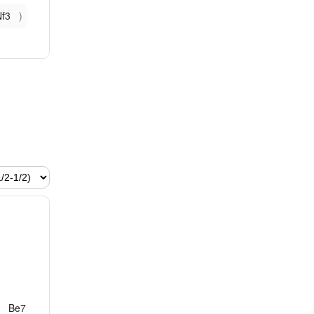
Nf3
Be7