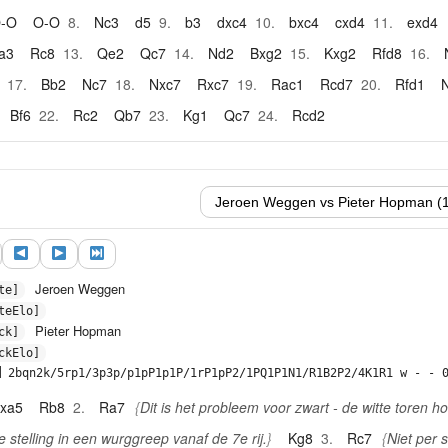
-O
O-O
8.
Nc3
d5
9.
b3
dxc4
10.
bxc4
cxd4
11.
exd4
a3
Rc8
13.
Qe2
Qc7
14.
Nd2
Bxg2
15.
Kxg2
Rfd8
16.
17.
Bb2
Nc7
18.
Nxc7
Rxc7
19.
Rac1
Rcd7
20.
Rfd1
Bf6
22.
Rc2
Qb7
23.
Kg1
Qc7
24.
Rcd2
Jeroen Weggen
te]
teElo]
Pieter Hopman
ck]
ckElo]
]
2bqn2k/5rp1/3p3p/p1pP1p1P/1rP1pP2/1PQ1P1N1/R1B2P2/4K1R1 w - - 
xa5
Rb8
2.
Ra7
Dit is het probleem voor zwart - de witte toren h
e stelling in een wurggreep vanaf de 7e rij.
Kg8
3.
Rc7
Niet per 