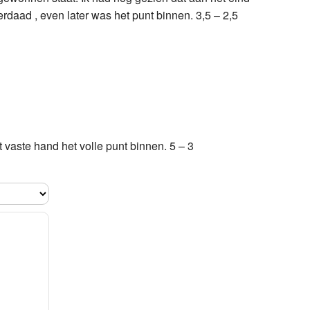
Bc5
rdaad , even later was het punt binnen. 3,5 – 2,5
2.
Bf5
t vaste hand het volle punt binnen. 5 – 3