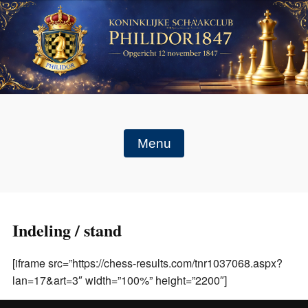
Menu
Indeling / stand
[iframe src=”https://chess-results.com/tnr1037068.aspx?
lan=17&art=3″ width=”100%” height=”2200″]